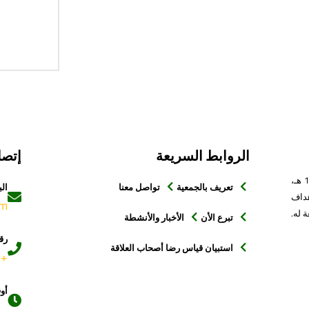
الروابط السريعة
إتصل
جمعية خيرية مسجلة بوزارة العمل والتنمية الاجتماعية برقم ( 789 ) وتاريخ 1437/9/11 هـ،
تعريف بالجمعية
تواصل معنا
الب
داف
om
 له.
تبرع الأن
الأخبار والأنشطة
رق
استبيان قياس رضا أصحاب العلاقة
+9660544000731
أو
من