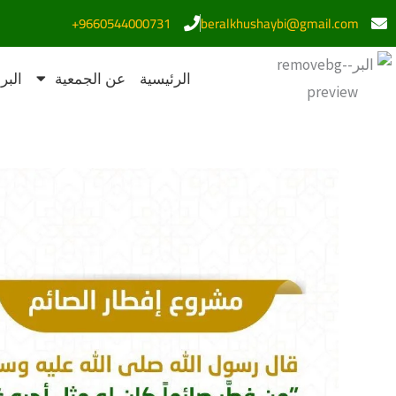
خطي
9660544000731+
beralkhushaybi@gmail.com
لى
لمحتوى
الرئيسية
عن الجمعية
البر