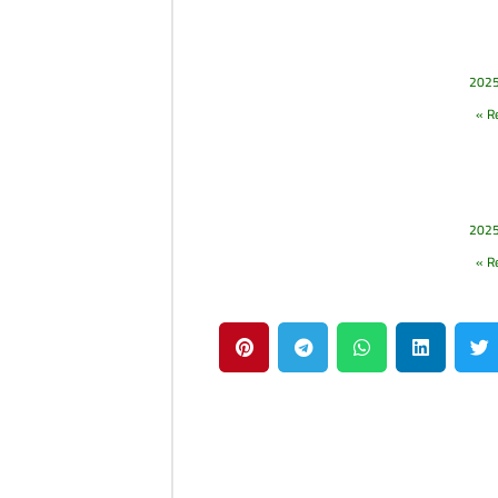
Re
Re