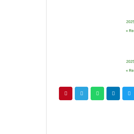
Rea
Rea