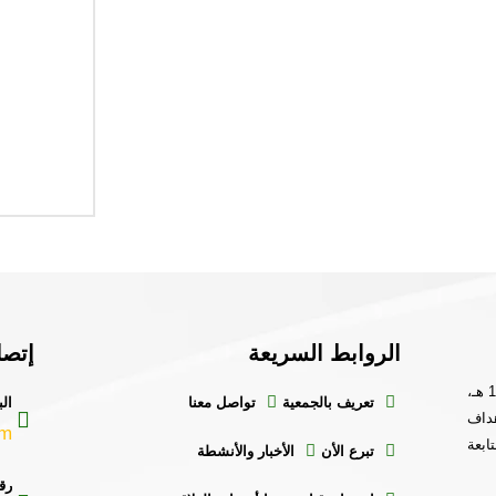
الروابط السريعة
إتصل
جمعية خيرية مسجلة بوزارة العمل والتنمية الاجتماعية برقم ( 789 ) وتاريخ 1437/9/11 هـ،
تعريف بالجمعية
تواصل معنا
الب
داف
om
ابعة
تبرع الأن
الأخبار والأنشطة
رق