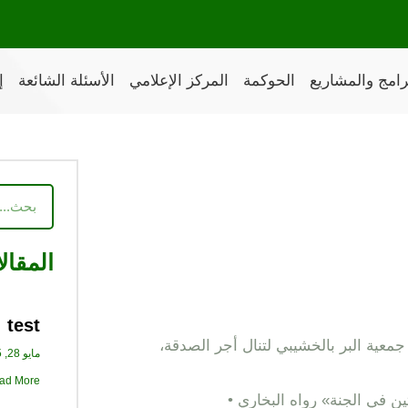
رامج والمشاريع
الحوكمة
المركز الإعلامي
الأسئلة الشائعة
إ
Search
المقال
test
ية البر بالخشيبي ‏لتنال أجر الصدقة،
مايو 28, 2025
d More »
ن في الجنة» رواه البخاري ‏•